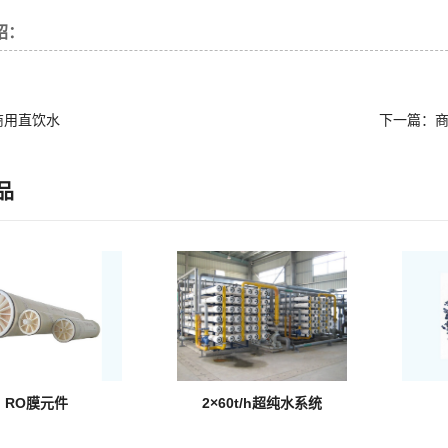
绍：
商用直饮水
下一篇：
品
RO膜元件
2×60t/h超纯水系统